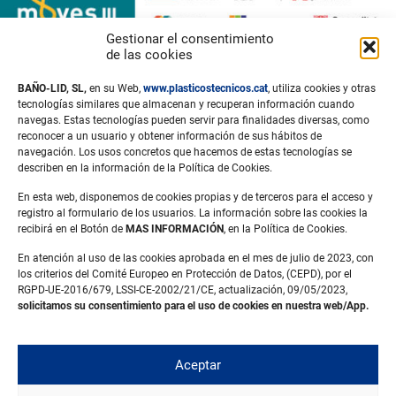
Gestionar el consentimiento
de las cookies
BAÑO-LID, SL,
en su Web,
www.plasticostecnicos.cat
, utiliza cookies y otras
tecnologías similares que almacenan y recuperan información cuando
navegas. Estas tecnologías pueden servir para finalidades diversas, como
reconocer a un usuario y obtener información de sus hábitos de
navegación. Los usos concretos que hacemos de estas tecnologías se
describen en la información de la Política de Cookies.
En esta web, disponemos de cookies propias y de terceros para el acceso y
registro al formulario de los usuarios. La información sobre las cookies la
recibirá en el Botón de
MAS INFORMACIÓN
, en la Política de Cookies.
Aviso legal
En atención al uso de las cookies aprobada en el mes de julio de 2023, con
Política de privacidad
los criterios del Comité Europeo en Protección de Datos, (CEPD), por el
Política de cookies
RGPD-UE-2016/679, LSSI-CE-2002/21/CE, actualización, 09/05/2023,
solicitamos su consentimiento para el uso de cookies en nuestra web/App.
Carrer Rosselló, 6
Pol. Ind. Pla de la Bruguera
Aceptar
08211 Castellar del Vallès (Barcelona)