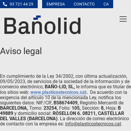
93 721 44 29
EMPRESA
CONTACTO
CA
Aviso legal
En cumplimiento de la Ley 34/2002, con última actualización,
09/05/2023, de servicios de la sociedad de la información y de
comercio electrónico,
BAÑO-LID, SL
,
le informa que es titular de
los sitios web:
www.plasticostecnicos.cat
.
De acuerdo con la
exigencia del artículo 10 de la mencionada Ley, notifica los
siguientes datos: NIF/CIF,
B58674409
,
Registro Mercantil de
BARCELONA
,
Tomo:
23254
,
Folio:
105,
Sección
: 8
,
Hoja:
B
49889
y domicilio social:
ROSELLON 6. 08211,
CASTELLAR
DEL VALLES
(BARCELONA)
. La dirección de correo electrónico
de contacto con la empresa es:
info@plasticostecnicos.cat
.