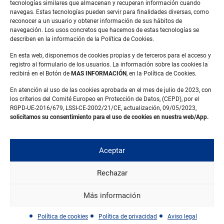
tecnologías similares que almacenan y recuperan información cuando
navegas. Estas tecnologías pueden servir para finalidades diversas, como
reconocer a un usuario y obtener información de sus hábitos de
navegación. Los usos concretos que hacemos de estas tecnologías se
describen en la información de la Política de Cookies.
En esta web, disponemos de cookies propias y de terceros para el acceso y
registro al formulario de los usuarios. La información sobre las cookies la
recibirá en el Botón de
MAS INFORMACIÓN
, en la Política de Cookies.
Aviso legal
En atención al uso de las cookies aprobada en el mes de julio de 2023, con
Política de privacidad
los criterios del Comité Europeo en Protección de Datos, (CEPD), por el
Política de cookies
RGPD-UE-2016/679, LSSI-CE-2002/21/CE, actualización, 09/05/2023,
solicitamos su consentimiento para el uso de cookies en nuestra web/App.
Carrer Rosselló, 6
Pol. Ind. Pla de la Bruguera
Aceptar
08211 Castellar del Vallès (Barcelona)
Rechazar
info@plasticostecnicos.cat
93 721 44 29
Más información
Política de cookies
Política de privacidad
Aviso legal