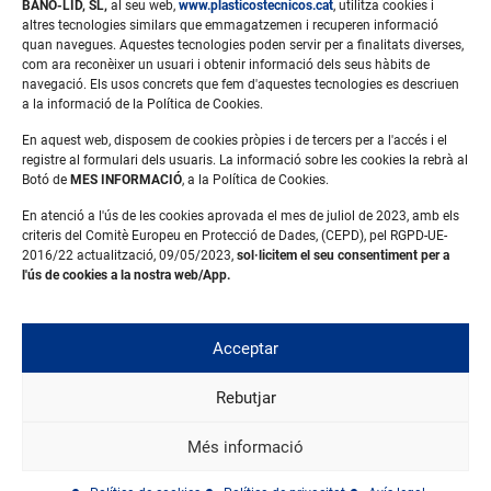
BAÑO-LID, SL,
al seu web,
www.plasticostecnicos.cat
, utilitza cookies i
altres tecnologies similars que emmagatzemen i recuperen informació
quan navegues. Aquestes tecnologies poden servir per a finalitats diverses,
com ara reconèixer un usuari i obtenir informació dels seus hàbits de
navegació. Els usos concrets que fem d'aquestes tecnologies es descriuen
a la informació de la Política de Cookies.
En aquest web, disposem de cookies pròpies i de tercers per a l'accés i el
registre al formulari dels usuaris. La informació sobre les cookies la rebrà al
Botó de
MES INFORMACIÓ
, a la Política de Cookies.
Avís legal
En atenció a l'ús de les cookies aprovada el mes de juliol de 2023, amb els
Política de privacitat
criteris del Comitè Europeu en Protecció de Dades, (CEPD), pel RGPD-UE-
Política de cookies
2016/22 actualització, 09/05/2023,
sol·licitem el seu consentiment per a
l'ús de cookies a la nostra web/App.
Carrer Rosselló, 6
Pol. Ind. Pla de la Bruguera
Acceptar
08211 Castellar del Vallès (Barcelona)
Rebutjar
info@plasticostecnicos.cat
93 721 44 29
Més informació