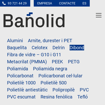
93 721 44 29
EMPRESA
CONTACTE
ES
Alumini
Arnite, durester i PET
Baquelita
Celotex
Delrin
Dibond
Fibra de vidre – G10 i G11
Metacrilat (PMMA)
PEEK
PETG
Poliamida
Poliamida negra
Policarbonat
Policarbonat cel·lular
Polietilè 1000
Polietilè 500
Polietilè antiestàtic
Polipropilè
PVC
PVC escumat
Resina fenòlica
Tefló